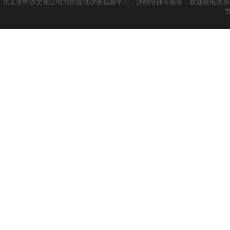
北京水中沙文化公司为您提供沙画视频学习，沙画培训等服务，欢迎致电联系我们哦！ 