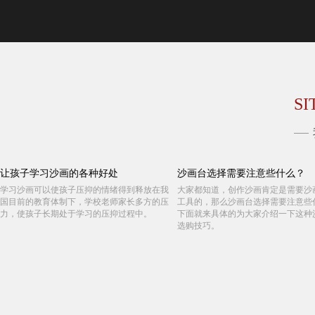
SI
让孩子学习沙画的各种好处
沙画台选择需要注意些什么？
学习沙画可以使孩子压抑的情绪得到释放在我
大家都知道，创作沙画肯定是需要沙
国目前的教育体制下，学校老师家长多方的压
工具的，那么沙画台选择需要注意些
力，使孩子长期处于学习的压抑过程中。
下面就来具体的为大家介绍一下这种
选购技巧。