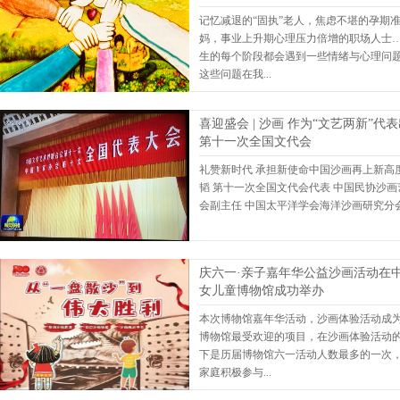
记忆减退的“固执”老人，焦虑不堪的孕期
妈，事业上升期心理压力倍增的职场人士
生的每个阶段都会遇到一些情绪与心理问
这些问题在我...
喜迎盛会 | 沙画 作为“文艺两新”代
第十一次全国文代会
礼赞新时代 承担新使命中国沙画再上新高度
韬 第十一次全国文代会代表 中国民协沙画
会副主任 中国太平洋学会海洋沙画研究分会会
庆六一·亲子嘉年华公益沙画活动在
女儿童博物馆成功举办
本次博物馆嘉年华活动，沙画体验活动成
博物馆最受欢迎的项目，在沙画体验活动
下是历届博物馆六一活动人数最多的一次
家庭积极参与...