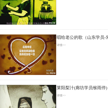
唱给老公的歌（山东学员-
详情>>
莱阳梨汁(廊坊学员缑雨停)
详情>>