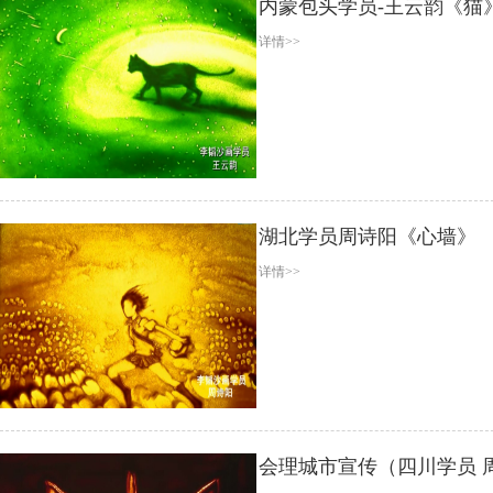
内蒙包头学员-王云韵《猫
详情>>
湖北学员周诗阳《心墙》
详情>>
会理城市宣传（四川学员 