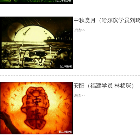
中秋赏月（哈尔滨学员刘
详情>>
安阳（福建学员 林棉琛）
详情>>