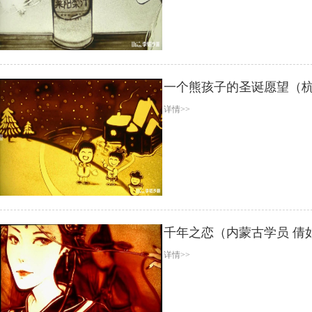
一个熊孩子的圣诞愿望（杭
详情>>
千年之恋（内蒙古学员 倩
详情>>