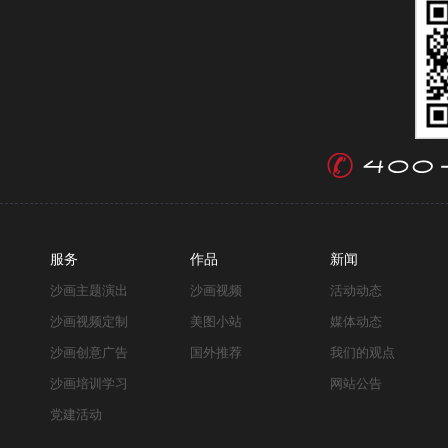
服务
作品
新闻
沙画主题演出
沙画视频
活动动态
沙画视频定制
美图小站
媒体动态
沙画创意广告
国外推荐
我们的观点
沙画培训学习
网站公告
党建活动