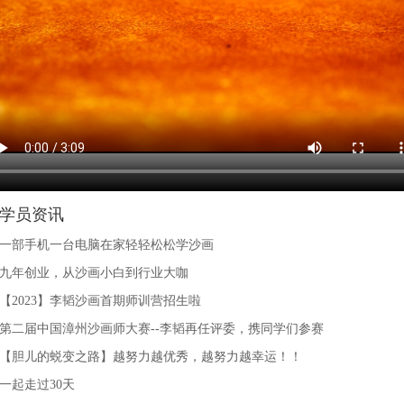
学员资讯
一部手机一台电脑在家轻轻松松学沙画
九年创业，从沙画小白到行业大咖
【2023】李韬沙画首期师训营招生啦
第二届中国漳州沙画师大赛--李韬再任评委，携同学们参赛
【胆儿的蜕变之路】越努力越优秀，越努力越幸运！！
一起走过30天