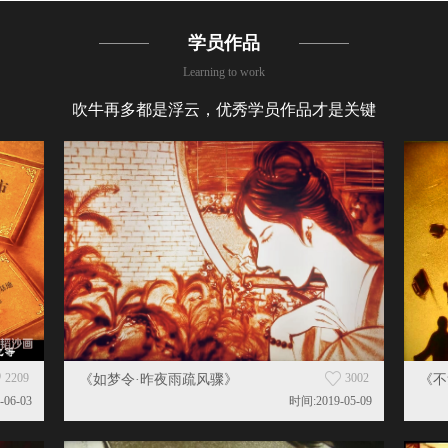
学员作品
Learning to work
吹牛再多都是浮云，优秀学员作品才是关键
2209
3002
《如梦令·昨夜雨疏风骤》
《不
-06-03
时间:2019-05-09