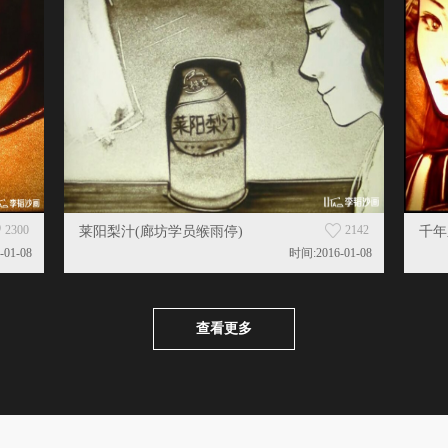
2300
2142
莱阳梨汁(廊坊学员缑雨停)
千年
-01-08
时间:2016-01-08
查看更多