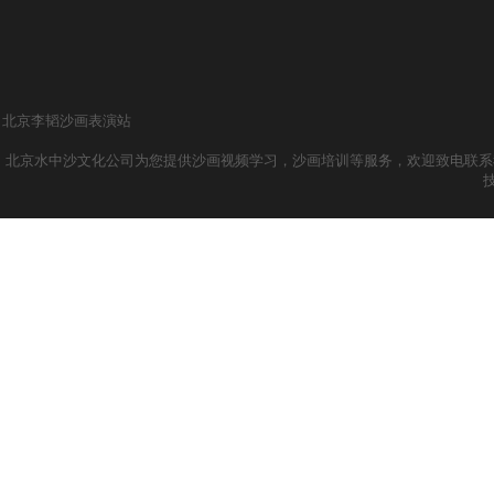
北京李韬沙画表演站
北京水中沙文化公司为您提供沙画视频学习，沙画培训等服务，欢迎致电联系我们哦！ 