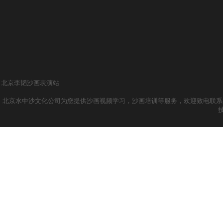
北京李韬沙画表演站
北京水中沙文化公司为您提供沙画视频学习，沙画培训等服务，欢迎致电联系我们哦！ 