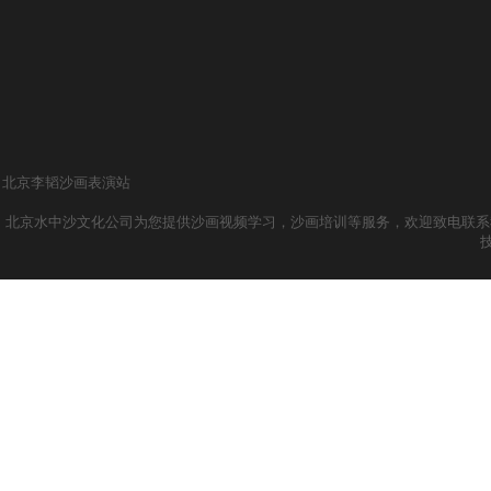
北京李韬沙画表演站
北京水中沙文化公司为您提供沙画视频学习，沙画培训等服务，欢迎致电联系我们哦！ 