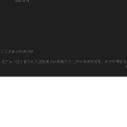
党建活动
北京李韬沙画表演站
北京水中沙文化公司为您提供沙画视频学习，沙画培训等服务，欢迎致电联系我们哦！ 